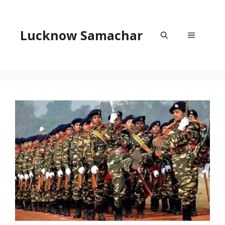
Skip
to
content
Lucknow Samachar
Menu