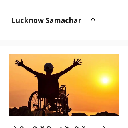
Skip
to
content
Lucknow Samachar
Menu