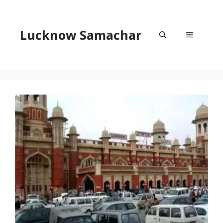
Skip
to
content
Lucknow Samachar
Menu