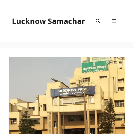
Skip
to
content
Lucknow Samachar
Menu