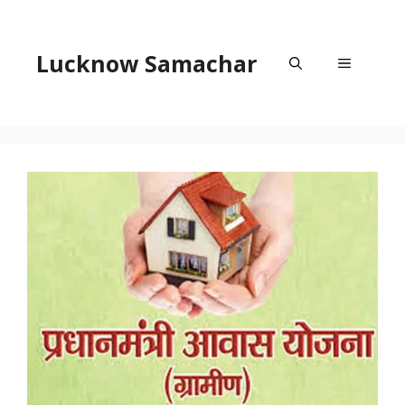
Skip
to
content
Lucknow Samachar
Menu