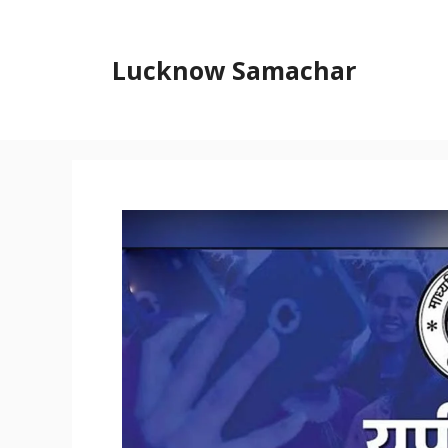
Skip
to
content
Lucknow Samachar