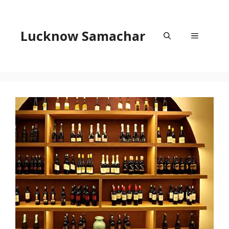
Skip
to
content
Lucknow Samachar
Menu