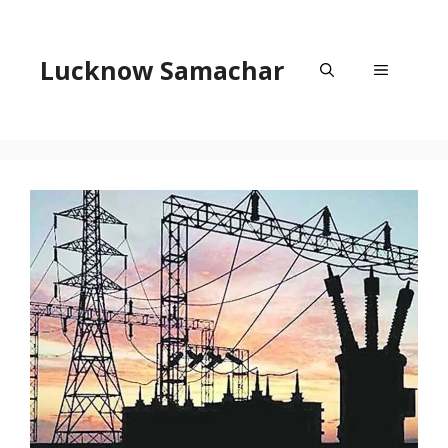
Skip
to
content
Lucknow Samachar
Menu