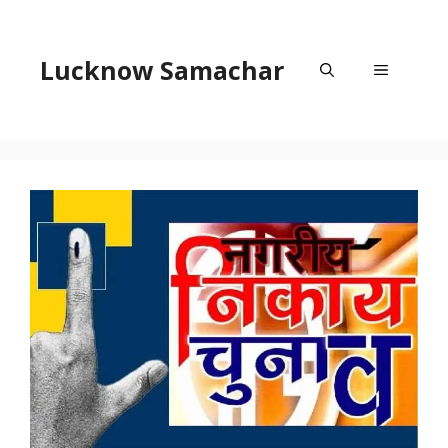
Skip
to
content
Lucknow Samachar
Menu