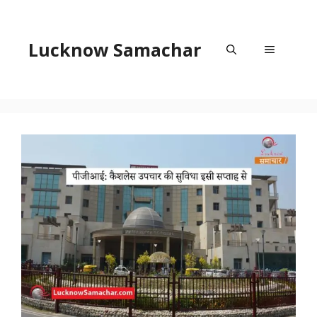
Skip
to
content
Lucknow Samachar
Menu