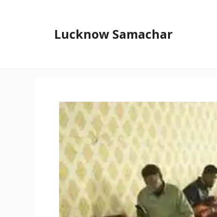
Skip
to
content
Lucknow Samachar