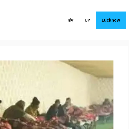
होम
UP
Lucknow