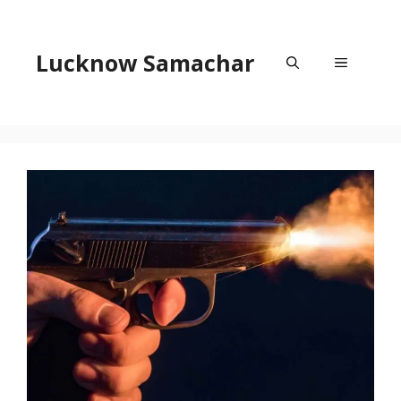
Skip
to
content
Lucknow Samachar
Menu