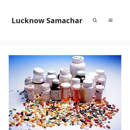
Skip
to
content
Lucknow Samachar
Menu