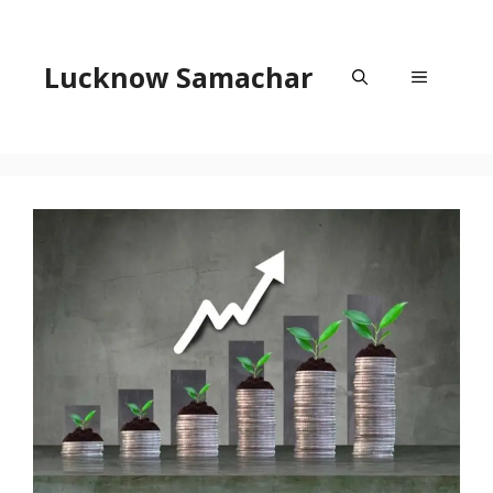
Skip
to
content
Lucknow Samachar
Menu