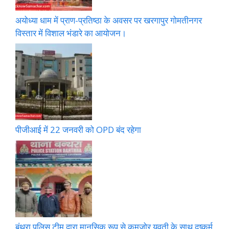
अयोध्या धाम में प्राण-प्रतिष्ठा के अवसर पर खरगापुर गोमतीनगर
विस्तार में विशाल भंडारे का आयोजन।
पीजीआई में 22 जनवरी को OPD बंद रहेगा
बंथरा पुलिस टीम द्वारा मानसिक रूप से कमजोर युवती के साथ दुष्कर्म