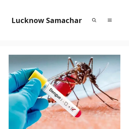
Skip
to
content
Lucknow Samachar
Menu