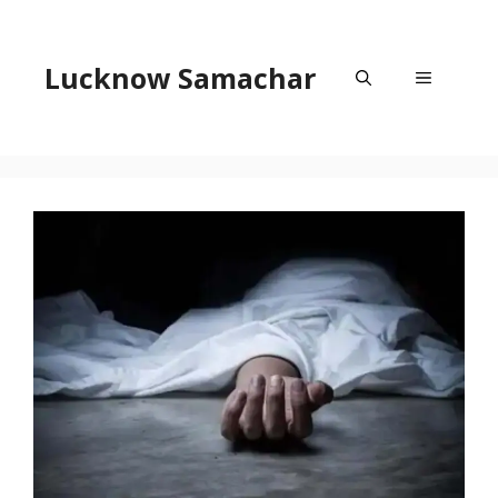
Skip
to
content
Lucknow Samachar
Menu