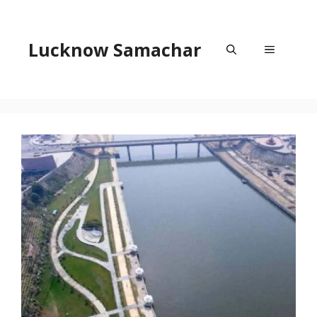
Skip
to
content
Lucknow Samachar
Menu