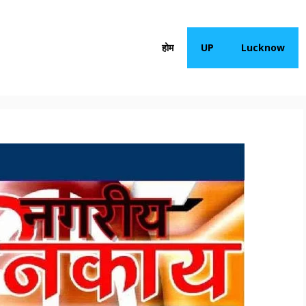
होम
UP
Lucknow