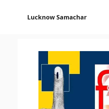
Skip
to
content
Lucknow Samachar