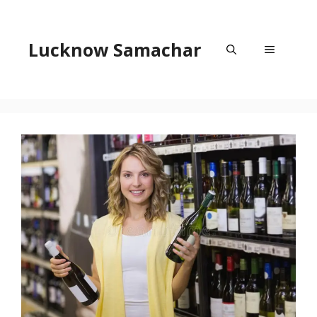
Skip
to
content
Lucknow Samachar
Menu