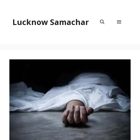
Skip
to
content
Lucknow Samachar
Menu