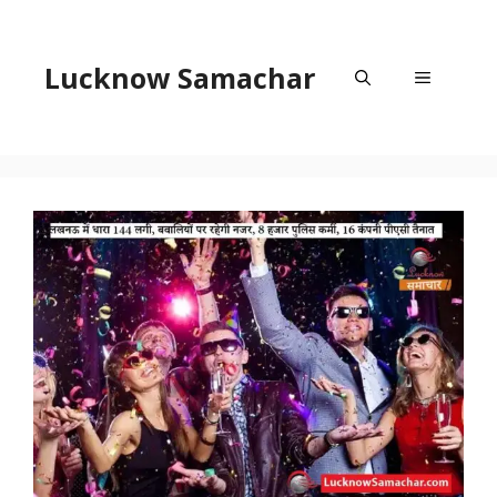
Skip
to
content
Lucknow Samachar
Menu