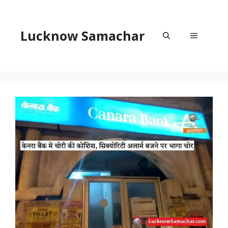
Skip
to
content
Lucknow Samachar
Menu