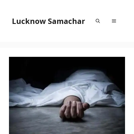
Skip
to
content
Lucknow Samachar
Menu