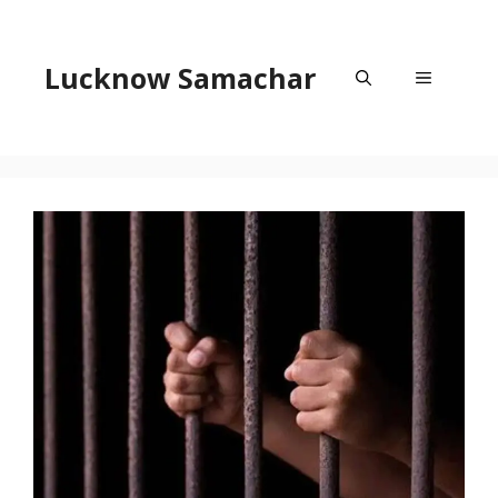
Skip
to
content
Lucknow Samachar
Menu