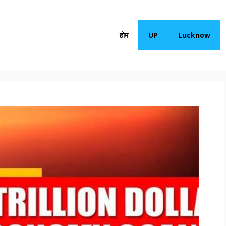
होम
UP
Lucknow