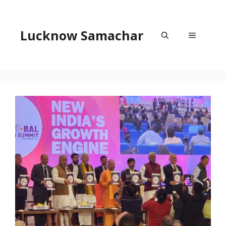
Skip
to
content
Lucknow Samachar
Menu