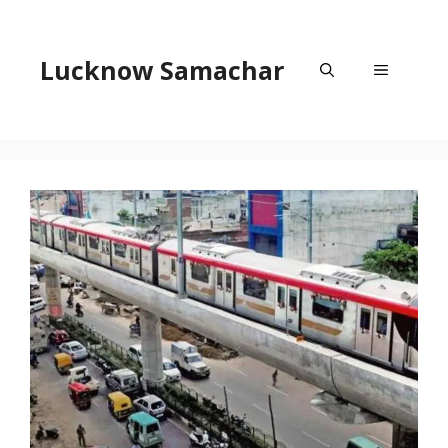
Skip
to
content
Lucknow Samachar
Menu