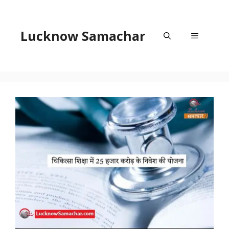
Skip
to
content
Lucknow Samachar
Menu