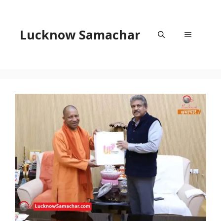
Skip
to
content
Lucknow Samachar
Menu