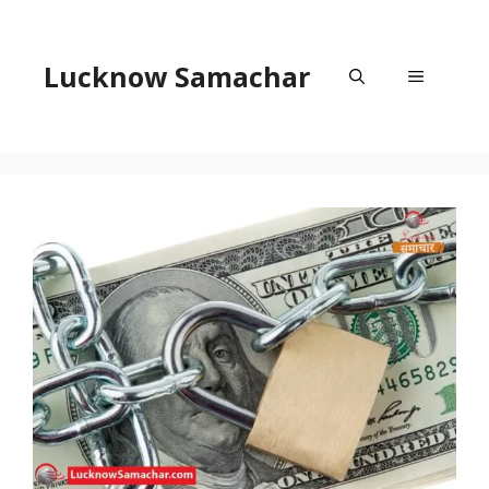
Skip
to
content
Lucknow Samachar
Menu