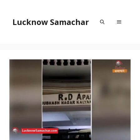
Skip
to
content
Lucknow Samachar
Menu