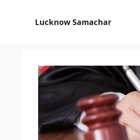
Skip
to
content
Lucknow Samachar