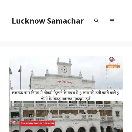
Skip
to
content
Lucknow Samachar
Menu