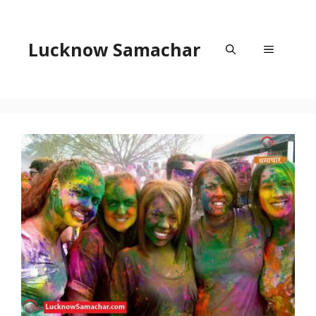
Skip
to
content
Lucknow Samachar
Menu