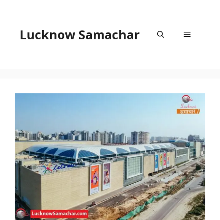
Skip
to
content
Lucknow Samachar
Menu