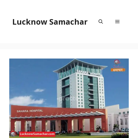
Skip
to
content
Lucknow Samachar
Menu