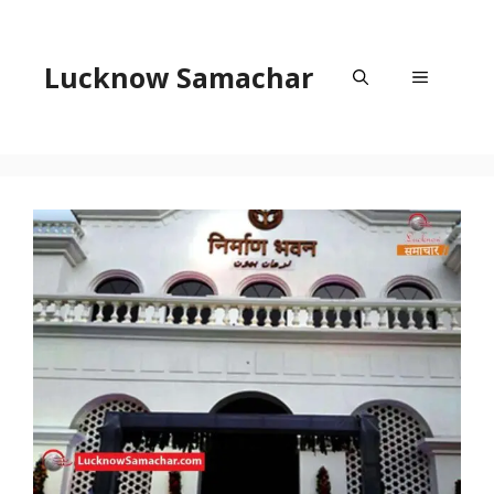
Skip
to
content
Lucknow Samachar
Menu