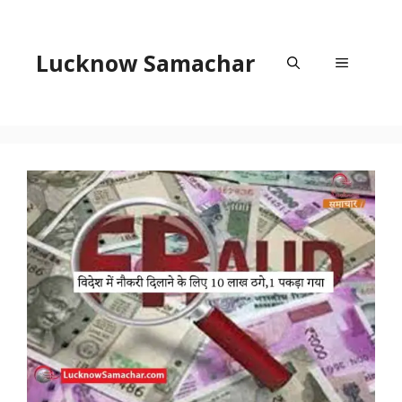
Skip
to
content
Lucknow Samachar
Menu