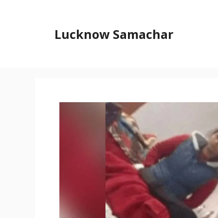
Skip
to
content
Lucknow Samachar