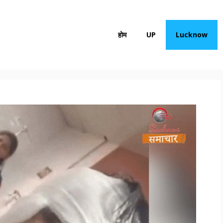
होम
UP
Lucknow