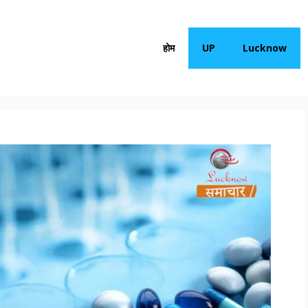
होम
UP
Lucknow