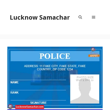
Skip
to
content
Lucknow Samachar
Menu