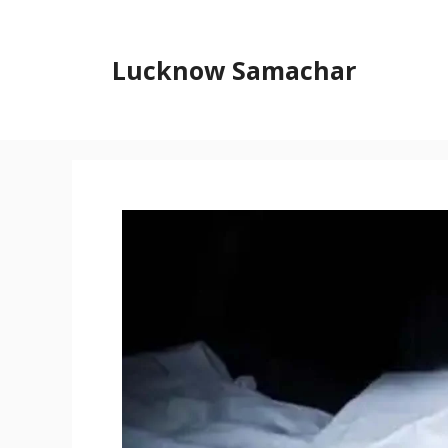
Skip
to
content
Lucknow Samachar